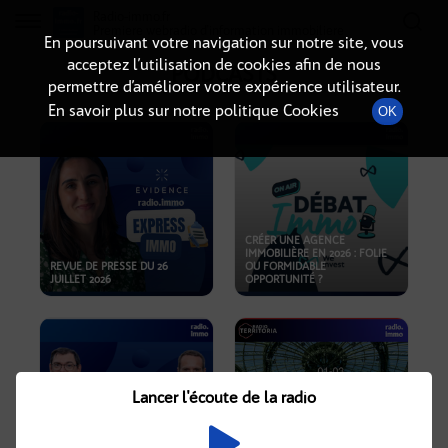
Radio-immo.fr
Premiere webradio d'information immobiliere
En poursuivant votre navigation sur notre site, vous
acceptez l’utilisation de cookies afin de nous
PODCASTS
permettre d’améliorer votre expérience utilisateur.
En savoir plus sur notre politique Cookies
OK
CRÉER UNE AGENCE
IMMOBILIÈRE EN 2026 : FOLIE
REVUE DE PRESSE DU 26
OU FORMIDABLE
JUILLET 2026
OPPORTUNITÉ ?
Lancer l'écoute de la radio
CRISE IMMOBILIÈRE, PRIX EN
BAISSE, NOUVELLES