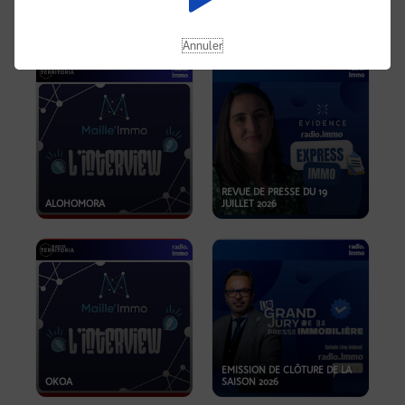
OPPORTUNITÉS… ET SI LE BON
PLAN SE TROUVAIT LÀ OÙ ON
EMISSION SPÉCIALE SIBCA
NE REGARDE PAS ASSEZ ?
2026
Annuler
REVUE DE PRESSE DU 19
ALOHOMORA
JUILLET 2026
EMISSION DE CLÔTURE DE LA
OKOA
SAISON 2026