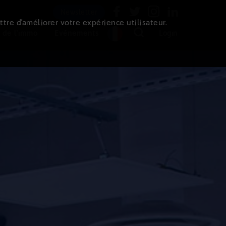
Newsletter
ttre d’améliorer votre expérience utilisateur.
 de l'immo
Evénements
Login