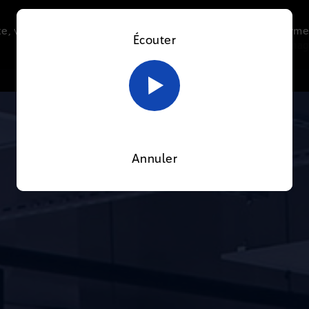
e, vous acceptez l’utilisation de cookies afin de nous perme
Écouter
Le direct
Thématiques
La radio
Le mag
En savoir plus sur notre politique Cookies
OK
Annuler