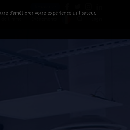
Newsletter
ttre d’améliorer votre expérience utilisateur.
 de l'immo
Evénements
Login