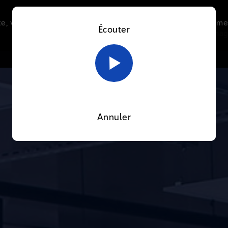
e, vous acceptez l’utilisation de cookies afin de nous perme
Écouter
Le direct
Thématiques
La radio
Le mag
En savoir plus sur notre politique Cookies
OK
Annuler