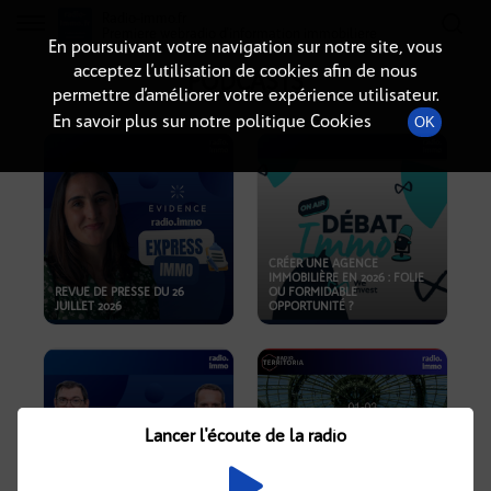
Radio-immo.fr
Premiere webradio d'information immobiliere
En poursuivant votre navigation sur notre site, vous
acceptez l’utilisation de cookies afin de nous
PODCASTS
permettre d’améliorer votre expérience utilisateur.
En savoir plus sur notre politique Cookies
OK
CRÉER UNE AGENCE
IMMOBILIÈRE EN 2026 : FOLIE
REVUE DE PRESSE DU 26
OU FORMIDABLE
JUILLET 2026
OPPORTUNITÉ ?
Lancer l'écoute de la radio
CRISE IMMOBILIÈRE, PRIX EN
BAISSE, NOUVELLES