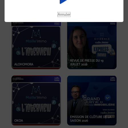
OPPORTUNITÉS… ET SI LE BON
PLAN SE TROUVAIT LÀ OÙ ON
EMISSION SPÉCIALE SIBCA
NE REGARDE PAS ASSEZ ?
2026
Annuler
REVUE DE PRESSE DU 19
ALOHOMORA
JUILLET 2026
EMISSION DE CLÔTURE DE LA
OKOA
SAISON 2026