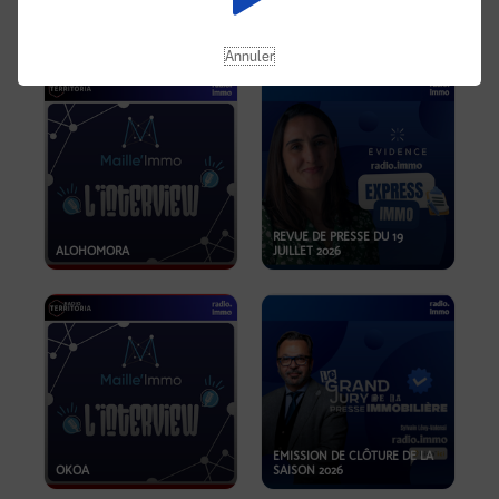
OPPORTUNITÉS… ET SI LE BON
PLAN SE TROUVAIT LÀ OÙ ON
EMISSION SPÉCIALE SIBCA
NE REGARDE PAS ASSEZ ?
2026
Annuler
REVUE DE PRESSE DU 19
ALOHOMORA
JUILLET 2026
EMISSION DE CLÔTURE DE LA
OKOA
SAISON 2026