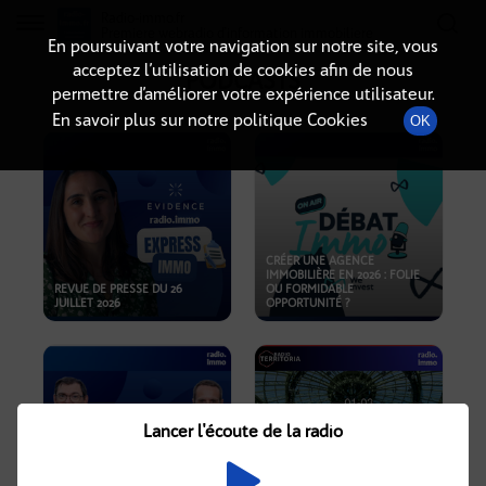
Radio-immo.fr
Premiere webradio d'information immobiliere
En poursuivant votre navigation sur notre site, vous
acceptez l’utilisation de cookies afin de nous
PODCASTS
permettre d’améliorer votre expérience utilisateur.
En savoir plus sur notre politique Cookies
OK
CRÉER UNE AGENCE
IMMOBILIÈRE EN 2026 : FOLIE
REVUE DE PRESSE DU 26
OU FORMIDABLE
JUILLET 2026
OPPORTUNITÉ ?
Lancer l'écoute de la radio
CRISE IMMOBILIÈRE, PRIX EN
BAISSE, NOUVELLES