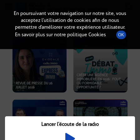
Radio-immo.fr
Premiere webradio d'information immobiliere
En poursuivant votre navigation sur notre site, vous
acceptez l’utilisation de cookies afin de nous
PODCASTS
permettre d’améliorer votre expérience utilisateur.
En savoir plus sur notre politique Cookies
OK
CRÉER UNE AGENCE
IMMOBILIÈRE EN 2026 : FOLIE
REVUE DE PRESSE DU 26
OU FORMIDABLE
JUILLET 2026
OPPORTUNITÉ ?
Lancer l'écoute de la radio
CRISE IMMOBILIÈRE, PRIX EN
BAISSE, NOUVELLES