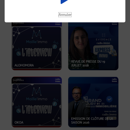
OPPORTUNITÉS… ET SI LE BON
PLAN SE TROUVAIT LÀ OÙ ON
EMISSION SPÉCIALE SIBCA
NE REGARDE PAS ASSEZ ?
2026
Annuler
REVUE DE PRESSE DU 19
ALOHOMORA
JUILLET 2026
EMISSION DE CLÔTURE DE LA
OKOA
SAISON 2026