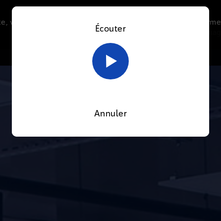
e, vous acceptez l’utilisation de cookies afin de nous perme
Écouter
Le direct
Thématiques
La radio
Le mag
En savoir plus sur notre politique Cookies
OK
Annuler