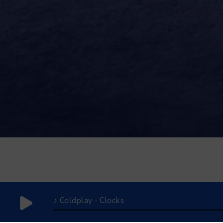
♪ Coldplay - Clocks