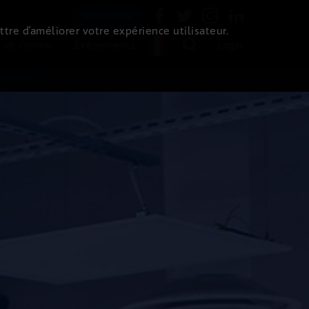
Newsletter
ttre d’améliorer votre expérience utilisateur.
 de l'immo
Evénements
Login