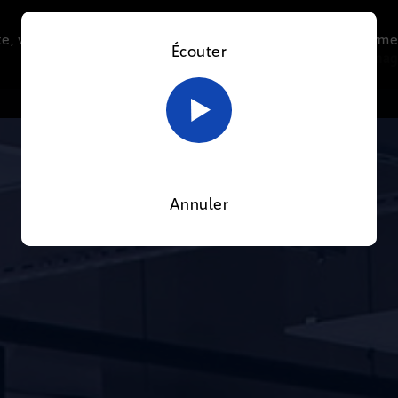
e, vous acceptez l’utilisation de cookies afin de nous perme
Écouter
Le direct
Thématiques
La radio
Le mag
En savoir plus sur notre politique Cookies
OK
Annuler