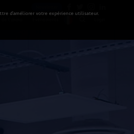
Newsletter
ttre d’améliorer votre expérience utilisateur.
 de l'immo
Evénements
Login