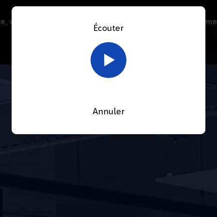
e, vous acceptez l’utilisation de cookies afin de nous perme
Écouter
Le direct
Thématiques
La radio
Le mag
En savoir plus sur notre politique Cookies
OK
Annuler