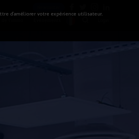
Newsletter
ttre d’améliorer votre expérience utilisateur.
 de l'immo
Evénements
Login