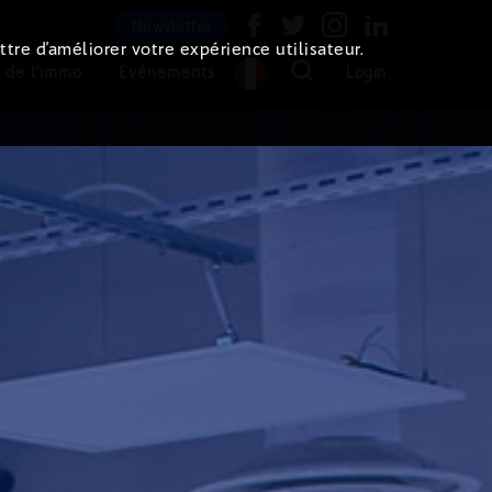
Newsletter
ttre d’améliorer votre expérience utilisateur.
 de l'immo
Evénements
Login