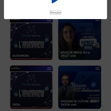
OPPORTUNITÉS… ET SI LE BON
PLAN SE TROUVAIT LÀ OÙ ON
EMISSION SPÉCIALE SIBCA
NE REGARDE PAS ASSEZ ?
2026
Annuler
REVUE DE PRESSE DU 19
ALOHOMORA
JUILLET 2026
EMISSION DE CLÔTURE DE LA
OKOA
SAISON 2026