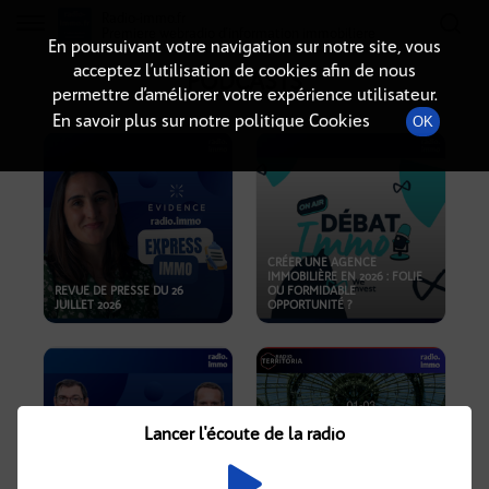
Radio-immo.fr
Premiere webradio d'information immobiliere
En poursuivant votre navigation sur notre site, vous
acceptez l’utilisation de cookies afin de nous
PODCASTS
permettre d’améliorer votre expérience utilisateur.
En savoir plus sur notre politique Cookies
OK
CRÉER UNE AGENCE
IMMOBILIÈRE EN 2026 : FOLIE
REVUE DE PRESSE DU 26
OU FORMIDABLE
JUILLET 2026
OPPORTUNITÉ ?
Lancer l'écoute de la radio
CRISE IMMOBILIÈRE, PRIX EN
BAISSE, NOUVELLES