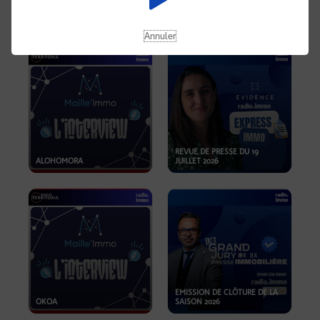
OPPORTUNITÉS… ET SI LE BON
PLAN SE TROUVAIT LÀ OÙ ON
EMISSION SPÉCIALE SIBCA
NE REGARDE PAS ASSEZ ?
2026
Annuler
REVUE DE PRESSE DU 19
ALOHOMORA
JUILLET 2026
EMISSION DE CLÔTURE DE LA
OKOA
SAISON 2026