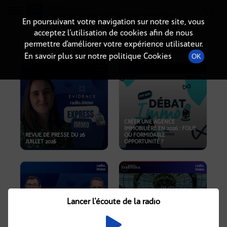
Radio-immo.fr
Premiere webradio d'information immobiliere
En poursuivant votre navigation sur notre site, vous
acceptez l’utilisation de cookies afin de nous
PODCASTS
permettre d’améliorer votre expérience utilisateur.
En savoir plus sur notre politique Cookies
OK
CRÉER UNE AGENCE
IMMOBILIÈRE EN 2026 : FOLIE
REVUE DE PRESSE DU 26
OU FORMIDABLE
JUILLET 2026
OPPORTUNITÉ ?
Lancer l'écoute de la radio
CRISE IMMOBILIÈRE, PRIX EN
BAISSE, NOUVELLES