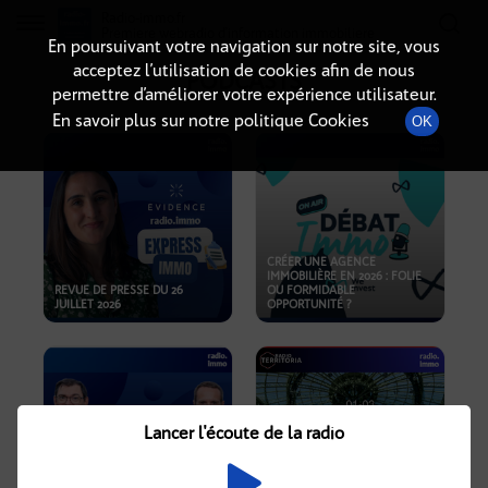
Radio-immo.fr
Premiere webradio d'information immobiliere
En poursuivant votre navigation sur notre site, vous
acceptez l’utilisation de cookies afin de nous
PODCASTS
permettre d’améliorer votre expérience utilisateur.
En savoir plus sur notre politique Cookies
OK
CRÉER UNE AGENCE
IMMOBILIÈRE EN 2026 : FOLIE
REVUE DE PRESSE DU 26
OU FORMIDABLE
JUILLET 2026
OPPORTUNITÉ ?
Lancer l'écoute de la radio
CRISE IMMOBILIÈRE, PRIX EN
BAISSE, NOUVELLES