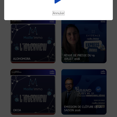
OPPORTUNITÉS… ET SI LE BON
PLAN SE TROUVAIT LÀ OÙ ON
EMISSION SPÉCIALE SIBCA
NE REGARDE PAS ASSEZ ?
2026
Annuler
REVUE DE PRESSE DU 19
ALOHOMORA
JUILLET 2026
EMISSION DE CLÔTURE DE LA
OKOA
SAISON 2026