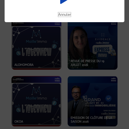
OPPORTUNITÉS… ET SI LE BON
PLAN SE TROUVAIT LÀ OÙ ON
EMISSION SPÉCIALE SIBCA
NE REGARDE PAS ASSEZ ?
2026
Annuler
REVUE DE PRESSE DU 19
ALOHOMORA
JUILLET 2026
EMISSION DE CLÔTURE DE LA
OKOA
SAISON 2026