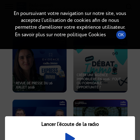
Radio-immo.fr
Premiere webradio d'information immobiliere
En poursuivant votre navigation sur notre site, vous
acceptez l’utilisation de cookies afin de nous
PODCASTS
permettre d’améliorer votre expérience utilisateur.
En savoir plus sur notre politique Cookies
OK
CRÉER UNE AGENCE
IMMOBILIÈRE EN 2026 : FOLIE
REVUE DE PRESSE DU 26
OU FORMIDABLE
JUILLET 2026
OPPORTUNITÉ ?
Lancer l'écoute de la radio
CRISE IMMOBILIÈRE, PRIX EN
BAISSE, NOUVELLES