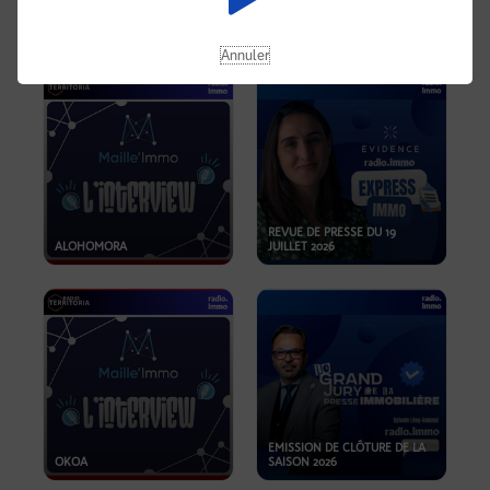
OPPORTUNITÉS… ET SI LE BON
PLAN SE TROUVAIT LÀ OÙ ON
EMISSION SPÉCIALE SIBCA
NE REGARDE PAS ASSEZ ?
2026
Annuler
REVUE DE PRESSE DU 19
ALOHOMORA
JUILLET 2026
EMISSION DE CLÔTURE DE LA
OKOA
SAISON 2026