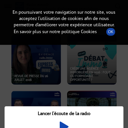
Radio-immo.fr
Premiere webradio d'information immobiliere
En poursuivant votre navigation sur notre site, vous
acceptez l’utilisation de cookies afin de nous
PODCASTS
permettre d’améliorer votre expérience utilisateur.
En savoir plus sur notre politique Cookies
OK
CRÉER UNE AGENCE
IMMOBILIÈRE EN 2026 : FOLIE
REVUE DE PRESSE DU 26
OU FORMIDABLE
JUILLET 2026
OPPORTUNITÉ ?
Lancer l'écoute de la radio
CRISE IMMOBILIÈRE, PRIX EN
BAISSE, NOUVELLES