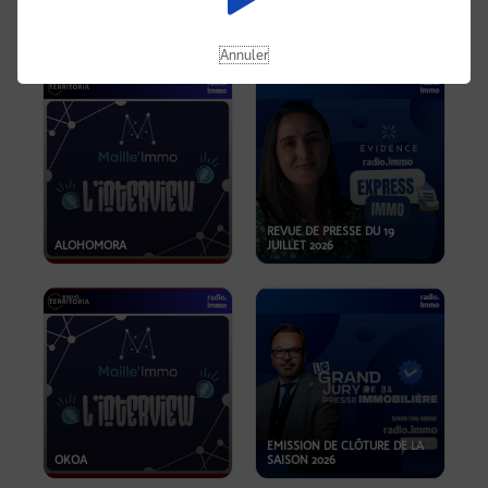
OPPORTUNITÉS… ET SI LE BON
PLAN SE TROUVAIT LÀ OÙ ON
EMISSION SPÉCIALE SIBCA
NE REGARDE PAS ASSEZ ?
2026
Annuler
REVUE DE PRESSE DU 19
ALOHOMORA
JUILLET 2026
EMISSION DE CLÔTURE DE LA
OKOA
SAISON 2026