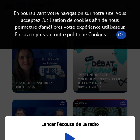
Radio-immo.fr
Premiere webradio d'information immobiliere
En poursuivant votre navigation sur notre site, vous
acceptez l’utilisation de cookies afin de nous
PODCASTS
permettre d’améliorer votre expérience utilisateur.
En savoir plus sur notre politique Cookies
OK
CRÉER UNE AGENCE
IMMOBILIÈRE EN 2026 : FOLIE
REVUE DE PRESSE DU 26
OU FORMIDABLE
JUILLET 2026
OPPORTUNITÉ ?
Lancer l'écoute de la radio
CRISE IMMOBILIÈRE, PRIX EN
BAISSE, NOUVELLES