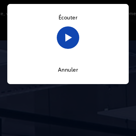
e, vous acceptez l’utilisation de cookies afin de nous perme
Écouter
Le direct
Thématiques
La radio
Le mag
En savoir plus sur notre politique Cookies
OK
Annuler