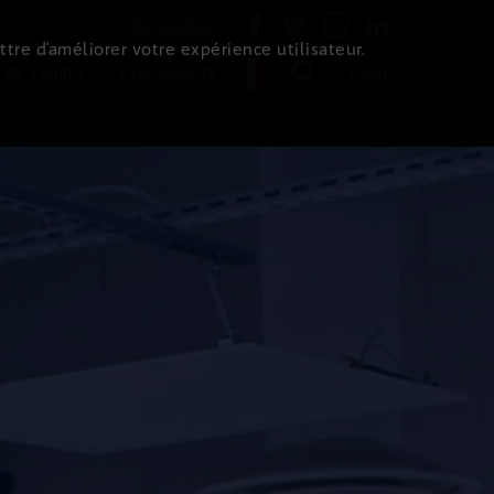
Newsletter
ttre d’améliorer votre expérience utilisateur.
 de l'immo
Evénements
Login