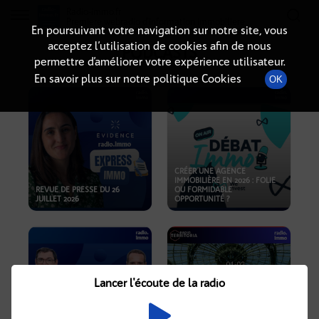
Radio-immo.fr
Premiere webradio d'information immobiliere
En poursuivant votre navigation sur notre site, vous
acceptez l’utilisation de cookies afin de nous
PODCASTS
permettre d’améliorer votre expérience utilisateur.
En savoir plus sur notre politique Cookies
OK
CRÉER UNE AGENCE
IMMOBILIÈRE EN 2026 : FOLIE
REVUE DE PRESSE DU 26
OU FORMIDABLE
JUILLET 2026
OPPORTUNITÉ ?
Lancer l'écoute de la radio
CRISE IMMOBILIÈRE, PRIX EN
BAISSE, NOUVELLES