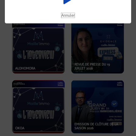
OPPORTUNITÉS… ET SI LE BON
PLAN SE TROUVAIT LÀ OÙ ON
EMISSION SPÉCIALE SIBCA
NE REGARDE PAS ASSEZ ?
2026
Annuler
REVUE DE PRESSE DU 19
ALOHOMORA
JUILLET 2026
EMISSION DE CLÔTURE DE LA
OKOA
SAISON 2026