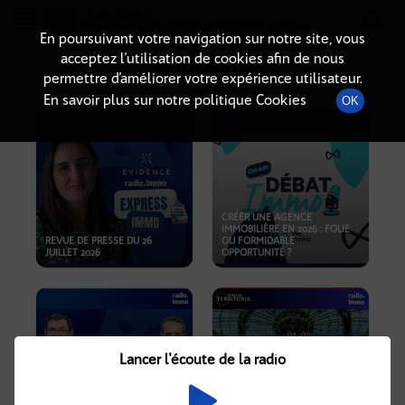
Radio-immo.fr
Premiere webradio d'information immobiliere
En poursuivant votre navigation sur notre site, vous
acceptez l’utilisation de cookies afin de nous
PODCASTS
permettre d’améliorer votre expérience utilisateur.
En savoir plus sur notre politique Cookies
OK
CRÉER UNE AGENCE
IMMOBILIÈRE EN 2026 : FOLIE
REVUE DE PRESSE DU 26
OU FORMIDABLE
JUILLET 2026
OPPORTUNITÉ ?
Lancer l'écoute de la radio
CRISE IMMOBILIÈRE, PRIX EN
BAISSE, NOUVELLES