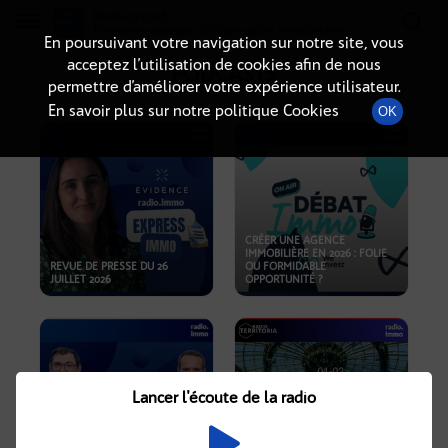
Radio-immo.fr
Premiere webradio d'information immobiliere
En poursuivant votre navigation sur notre site, vous
acceptez l’utilisation de cookies afin de nous
PODCASTS
permettre d’améliorer votre expérience utilisateur.
En savoir plus sur notre politique Cookies
OK
CRÉER UNE AGENCE
IMMOBILIÈRE EN 2026 : FOLIE
REVUE DE PRESSE DU 26
OU FORMIDABLE
JUILLET 2026
OPPORTUNITÉ ?
Lancer l'écoute de la radio
CRISE IMMOBILIÈRE, PRIX EN
BAISSE, NOUVELLES