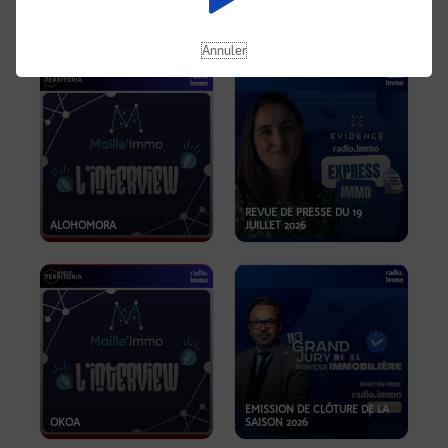
OPPORTUNITÉS… ET SI LE BON
PLAN SE TROUVAIT LÀ OÙ ON
EMISSION SPÉCIALE SIBCA
NE REGARDE PAS ASSEZ ?
2026
Annuler
REVUE DE PRESSE DU 19
ALOHOMORA
JUILLET 2026
EMISSION DE CLÔTURE DE LA
OKOA
SAISON 2026