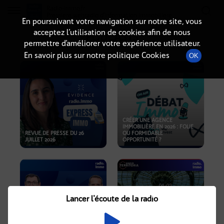
Radio-immo.fr
Premiere webradio d'information immobiliere
En poursuivant votre navigation sur notre site, vous
acceptez l’utilisation de cookies afin de nous
PODCASTS
permettre d’améliorer votre expérience utilisateur.
En savoir plus sur notre politique Cookies
OK
CRÉER UNE AGENCE
IMMOBILIÈRE EN 2026 : FOLIE
REVUE DE PRESSE DU 26
OU FORMIDABLE
JUILLET 2026
OPPORTUNITÉ ?
Lancer l'écoute de la radio
CRISE IMMOBILIÈRE, PRIX EN
BAISSE, NOUVELLES