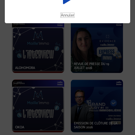
OPPORTUNITÉS… ET SI LE BON
PLAN SE TROUVAIT LÀ OÙ ON
EMISSION SPÉCIALE SIBCA
NE REGARDE PAS ASSEZ ?
2026
Annuler
REVUE DE PRESSE DU 19
ALOHOMORA
JUILLET 2026
EMISSION DE CLÔTURE DE LA
OKOA
SAISON 2026