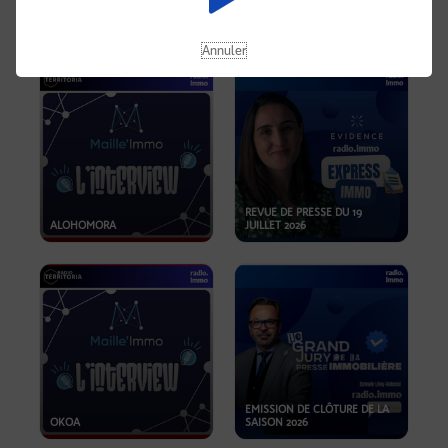
OPPORTUNITÉS… ET SI LE BON
PLAN SE TROUVAIT LÀ OÙ ON
EMISSION SPÉCIALE SIBCA
NE REGARDE PAS ASSEZ ?
2026
Annuler
REVUE DE PRESSE DU 19
ALOHOMORA
JUILLET 2026
EMISSION DE CLÔTURE DE LA
OKOA
SAISON 2026