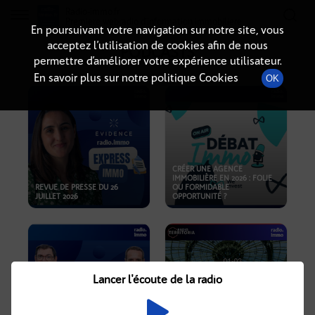
Radio-immo.fr
Premiere webradio d'information immobiliere
En poursuivant votre navigation sur notre site, vous
acceptez l’utilisation de cookies afin de nous
PODCASTS
permettre d’améliorer votre expérience utilisateur.
En savoir plus sur notre politique Cookies
OK
CRÉER UNE AGENCE
IMMOBILIÈRE EN 2026 : FOLIE
REVUE DE PRESSE DU 26
OU FORMIDABLE
JUILLET 2026
OPPORTUNITÉ ?
Lancer l'écoute de la radio
CRISE IMMOBILIÈRE, PRIX EN
BAISSE, NOUVELLES