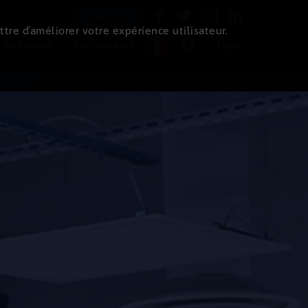
Newsletter
ttre d’améliorer votre expérience utilisateur.
 de l'immo
Evénements
Login