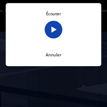
e, vous acceptez l’utilisation de cookies afin de nous perme
Écouter
Le direct
Thématiques
La radio
Le mag
En savoir plus sur notre politique Cookies
OK
Annuler