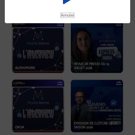
OPPORTUNITÉS… ET SI LE BON
PLAN SE TROUVAIT LÀ OÙ ON
EMISSION SPÉCIALE SIBCA
NE REGARDE PAS ASSEZ ?
2026
Annuler
REVUE DE PRESSE DU 19
ALOHOMORA
JUILLET 2026
EMISSION DE CLÔTURE DE LA
OKOA
SAISON 2026