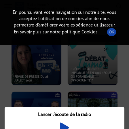
Radio-immo.fr
Premiere webradio d'information immobiliere
En poursuivant votre navigation sur notre site, vous
acceptez l’utilisation de cookies afin de nous
PODCASTS
permettre d’améliorer votre expérience utilisateur.
En savoir plus sur notre politique Cookies
OK
CRÉER UNE AGENCE
IMMOBILIÈRE EN 2026 : FOLIE
REVUE DE PRESSE DU 26
OU FORMIDABLE
JUILLET 2026
OPPORTUNITÉ ?
Lancer l'écoute de la radio
CRISE IMMOBILIÈRE, PRIX EN
BAISSE, NOUVELLES