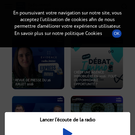
Radio-immo.fr
Premiere webradio d'information immobiliere
En poursuivant votre navigation sur notre site, vous
acceptez l’utilisation de cookies afin de nous
PODCASTS
permettre d’améliorer votre expérience utilisateur.
En savoir plus sur notre politique Cookies
OK
CRÉER UNE AGENCE
IMMOBILIÈRE EN 2026 : FOLIE
REVUE DE PRESSE DU 26
OU FORMIDABLE
JUILLET 2026
OPPORTUNITÉ ?
Lancer l'écoute de la radio
CRISE IMMOBILIÈRE, PRIX EN
BAISSE, NOUVELLES