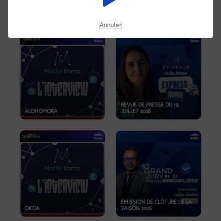
OPPORTUNITÉS… ET SI LE BON
PLAN SE TROUVAIT LÀ OÙ ON
EMISSION SPÉCIALE SIBCA
NE REGARDE PAS ASSEZ ?
2026
Annuler
REVUE DE PRESSE DU 19
ALOHOMORA
JUILLET 2026
EMISSION DE CLÔTURE DE LA
OKOA
SAISON 2026