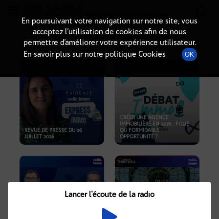
Radio-immo.fr
Premiere webradio d'information immobiliere
En poursuivant votre navigation sur notre site, vous
acceptez l’utilisation de cookies afin de nous
PODCASTS
permettre d’améliorer votre expérience utilisateur.
En savoir plus sur notre politique Cookies
OK
CRÉER UNE AGENCE
IMMOBILIÈRE EN 2026 : FOLIE
REVUE DE PRESSE DU 26
OU FORMIDABLE
JUILLET 2026
OPPORTUNITÉ ?
Lancer l'écoute de la radio
CRISE IMMOBILIÈRE, PRIX EN
BAISSE, NOUVELLES