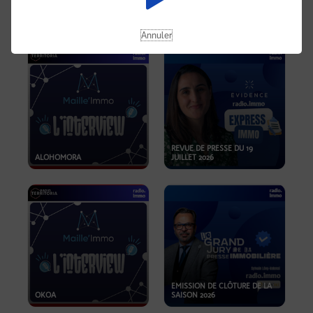
OPPORTUNITÉS… ET SI LE BON
PLAN SE TROUVAIT LÀ OÙ ON
EMISSION SPÉCIALE SIBCA
NE REGARDE PAS ASSEZ ?
2026
Annuler
REVUE DE PRESSE DU 19
ALOHOMORA
JUILLET 2026
EMISSION DE CLÔTURE DE LA
OKOA
SAISON 2026