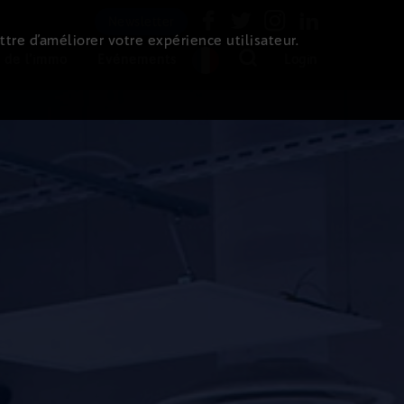
Newsletter
ttre d’améliorer votre expérience utilisateur.
 de l'immo
Evénements
Login