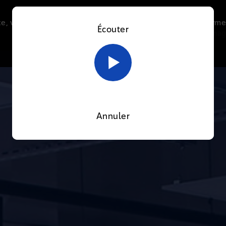
e, vous acceptez l’utilisation de cookies afin de nous perme
Écouter
Le direct
Thématiques
La radio
Le mag
En savoir plus sur notre politique Cookies
OK
Annuler