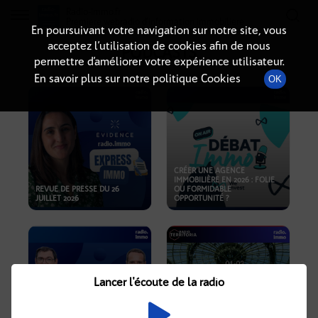
Radio-immo.fr
Premiere webradio d'information immobiliere
En poursuivant votre navigation sur notre site, vous
acceptez l’utilisation de cookies afin de nous
PODCASTS
permettre d’améliorer votre expérience utilisateur.
En savoir plus sur notre politique Cookies
OK
CRÉER UNE AGENCE
IMMOBILIÈRE EN 2026 : FOLIE
REVUE DE PRESSE DU 26
OU FORMIDABLE
JUILLET 2026
OPPORTUNITÉ ?
Lancer l'écoute de la radio
CRISE IMMOBILIÈRE, PRIX EN
BAISSE, NOUVELLES