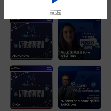
OPPORTUNITÉS… ET SI LE BON
PLAN SE TROUVAIT LÀ OÙ ON
EMISSION SPÉCIALE SIBCA
NE REGARDE PAS ASSEZ ?
2026
Annuler
REVUE DE PRESSE DU 19
ALOHOMORA
JUILLET 2026
EMISSION DE CLÔTURE DE LA
OKOA
SAISON 2026