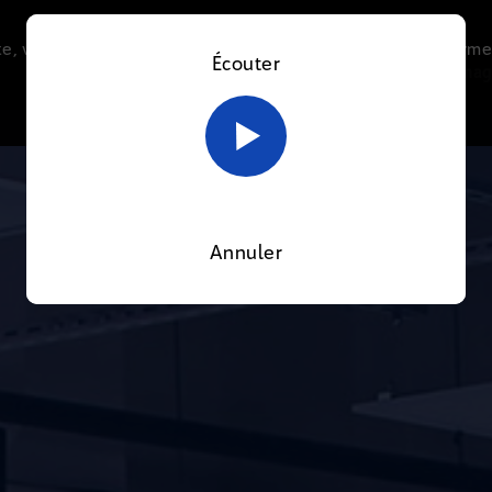
e, vous acceptez l’utilisation de cookies afin de nous perme
Écouter
Le direct
Thématiques
La radio
Le mag
En savoir plus sur notre politique Cookies
OK
Annuler