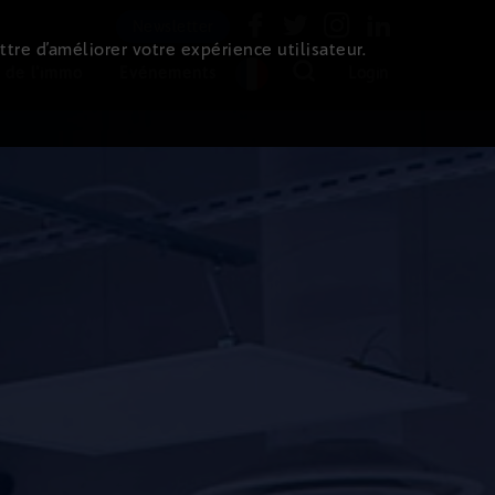
Newsletter
ttre d’améliorer votre expérience utilisateur.
 de l'immo
Evénements
Login