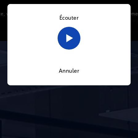
e, vous acceptez l’utilisation de cookies afin de nous perme
Écouter
Le direct
Thématiques
La radio
Le mag
En savoir plus sur notre politique Cookies
OK
Annuler