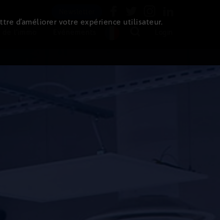
Newsletter
ttre d’améliorer votre expérience utilisateur.
 de l'immo
Evénements
Login