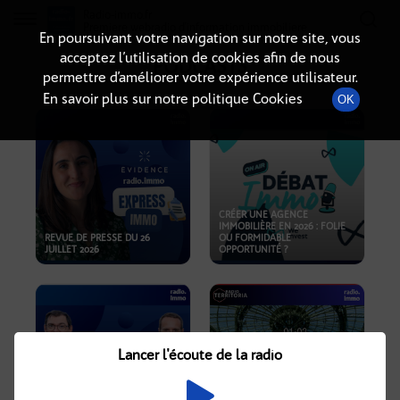
Radio-immo.fr
Premiere webradio d'information immobiliere
En poursuivant votre navigation sur notre site, vous
acceptez l’utilisation de cookies afin de nous
PODCASTS
permettre d’améliorer votre expérience utilisateur.
En savoir plus sur notre politique Cookies
OK
CRÉER UNE AGENCE
IMMOBILIÈRE EN 2026 : FOLIE
REVUE DE PRESSE DU 26
OU FORMIDABLE
JUILLET 2026
OPPORTUNITÉ ?
Lancer l'écoute de la radio
CRISE IMMOBILIÈRE, PRIX EN
BAISSE, NOUVELLES