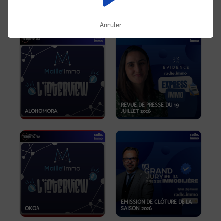
OPPORTUNITÉS… ET SI LE BON
PLAN SE TROUVAIT LÀ OÙ ON
EMISSION SPÉCIALE SIBCA
NE REGARDE PAS ASSEZ ?
2026
Annuler
REVUE DE PRESSE DU 19
ALOHOMORA
JUILLET 2026
EMISSION DE CLÔTURE DE LA
OKOA
SAISON 2026