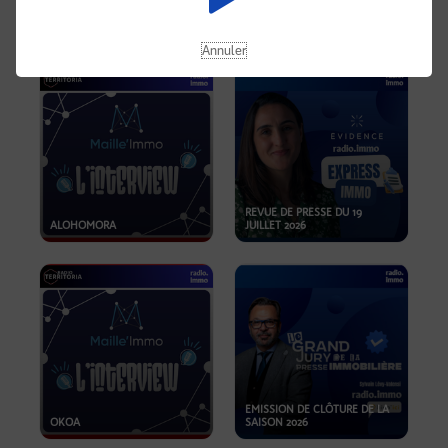
OPPORTUNITÉS… ET SI LE BON
PLAN SE TROUVAIT LÀ OÙ ON
EMISSION SPÉCIALE SIBCA
NE REGARDE PAS ASSEZ ?
2026
Annuler
REVUE DE PRESSE DU 19
ALOHOMORA
JUILLET 2026
EMISSION DE CLÔTURE DE LA
OKOA
SAISON 2026