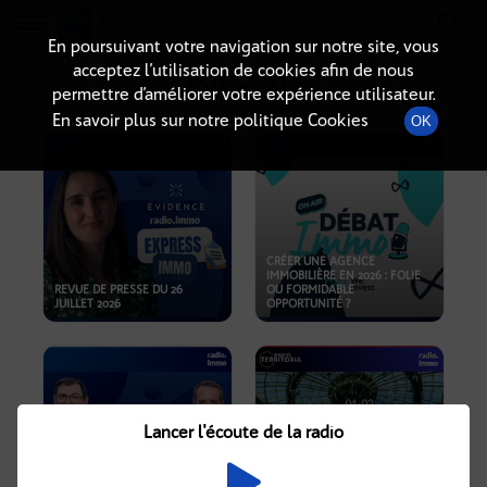
Radio-immo.fr
Premiere webradio d'information immobiliere
En poursuivant votre navigation sur notre site, vous
acceptez l’utilisation de cookies afin de nous
PODCASTS
permettre d’améliorer votre expérience utilisateur.
En savoir plus sur notre politique Cookies
OK
CRÉER UNE AGENCE
IMMOBILIÈRE EN 2026 : FOLIE
REVUE DE PRESSE DU 26
OU FORMIDABLE
JUILLET 2026
OPPORTUNITÉ ?
Lancer l'écoute de la radio
CRISE IMMOBILIÈRE, PRIX EN
BAISSE, NOUVELLES