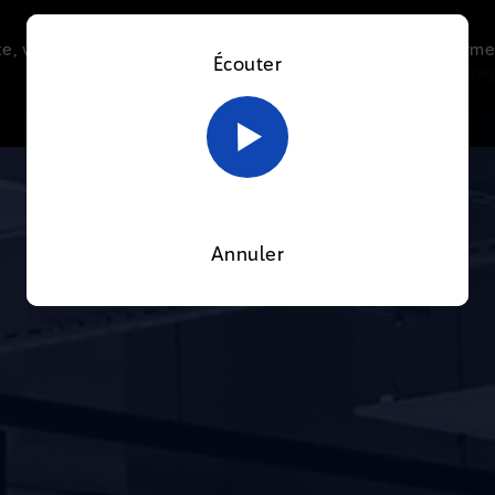
e, vous acceptez l’utilisation de cookies afin de nous perme
Écouter
Le direct
Thématiques
La radio
Le mag
En savoir plus sur notre politique Cookies
OK
Annuler