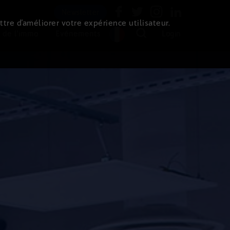
Newsletter
ttre d’améliorer votre expérience utilisateur.
 de l'immo
Evénements
Login