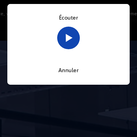
e, vous acceptez l’utilisation de cookies afin de nous perme
Écouter
Le direct
Thématiques
La radio
Le mag
En savoir plus sur notre politique Cookies
OK
Annuler