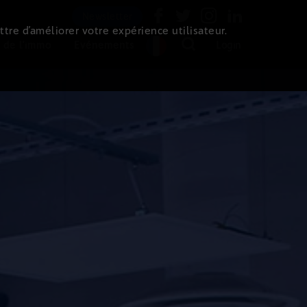
Newsletter
ttre d’améliorer votre expérience utilisateur.
 de l'immo
Evénements
Login