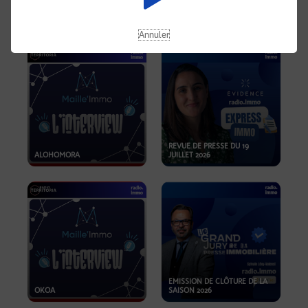
OPPORTUNITÉS… ET SI LE BON
PLAN SE TROUVAIT LÀ OÙ ON
EMISSION SPÉCIALE SIBCA
NE REGARDE PAS ASSEZ ?
2026
Annuler
REVUE DE PRESSE DU 19
ALOHOMORA
JUILLET 2026
EMISSION DE CLÔTURE DE LA
OKOA
SAISON 2026