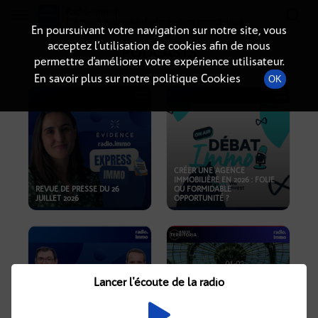
Radio-immo.fr
Premiere webradio d'information immobiliere
En poursuivant votre navigation sur notre site, vous
acceptez l’utilisation de cookies afin de nous
PODCASTS
permettre d’améliorer votre expérience utilisateur.
En savoir plus sur notre politique Cookies
OK
CRÉER UNE AGENCE
IMMOBILIÈRE EN 2026 : FOLIE
REVUE DE PRESSE DU 26
OU FORMIDABLE
JUILLET 2026
OPPORTUNITÉ ?
Lancer l'écoute de la radio
CRISE IMMOBILIÈRE, PRIX EN
BAISSE, NOUVELLES