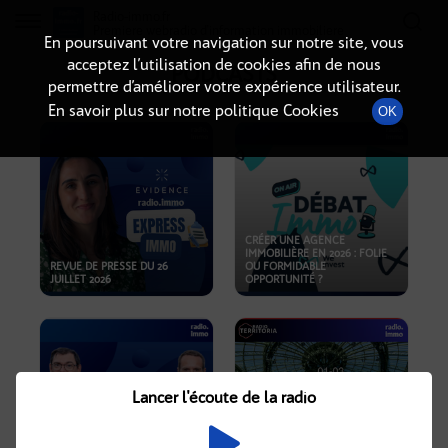
Radio-immo.fr
Premiere webradio d'information immobiliere
En poursuivant votre navigation sur notre site, vous
acceptez l’utilisation de cookies afin de nous
PODCASTS
permettre d’améliorer votre expérience utilisateur.
En savoir plus sur notre politique Cookies
OK
CRÉER UNE AGENCE
IMMOBILIÈRE EN 2026 : FOLIE
REVUE DE PRESSE DU 26
OU FORMIDABLE
JUILLET 2026
OPPORTUNITÉ ?
Lancer l'écoute de la radio
CRISE IMMOBILIÈRE, PRIX EN
BAISSE, NOUVELLES