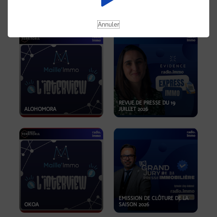
OPPORTUNITÉS… ET SI LE BON
PLAN SE TROUVAIT LÀ OÙ ON
EMISSION SPÉCIALE SIBCA
NE REGARDE PAS ASSEZ ?
2026
Annuler
REVUE DE PRESSE DU 19
ALOHOMORA
JUILLET 2026
EMISSION DE CLÔTURE DE LA
OKOA
SAISON 2026