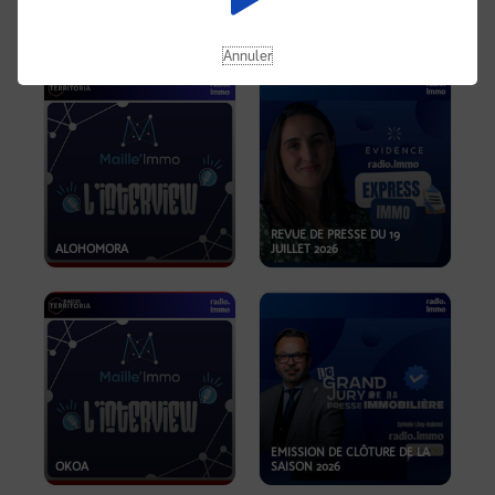
OPPORTUNITÉS… ET SI LE BON
PLAN SE TROUVAIT LÀ OÙ ON
EMISSION SPÉCIALE SIBCA
NE REGARDE PAS ASSEZ ?
2026
Annuler
REVUE DE PRESSE DU 19
ALOHOMORA
JUILLET 2026
EMISSION DE CLÔTURE DE LA
OKOA
SAISON 2026