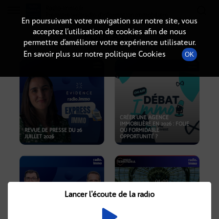
Radio-immo.fr
Premiere webradio d'information immobiliere
En poursuivant votre navigation sur notre site, vous
acceptez l’utilisation de cookies afin de nous
PODCASTS
permettre d’améliorer votre expérience utilisateur.
En savoir plus sur notre politique Cookies
OK
CRÉER UNE AGENCE
IMMOBILIÈRE EN 2026 : FOLIE
REVUE DE PRESSE DU 26
OU FORMIDABLE
JUILLET 2026
OPPORTUNITÉ ?
Lancer l'écoute de la radio
CRISE IMMOBILIÈRE, PRIX EN
BAISSE, NOUVELLES