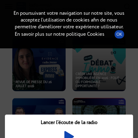
Radio-immo.fr
Premiere webradio d'information immobiliere
En poursuivant votre navigation sur notre site, vous
acceptez l’utilisation de cookies afin de nous
PODCASTS
permettre d’améliorer votre expérience utilisateur.
En savoir plus sur notre politique Cookies
OK
CRÉER UNE AGENCE
IMMOBILIÈRE EN 2026 : FOLIE
REVUE DE PRESSE DU 26
OU FORMIDABLE
JUILLET 2026
OPPORTUNITÉ ?
Lancer l'écoute de la radio
CRISE IMMOBILIÈRE, PRIX EN
BAISSE, NOUVELLES