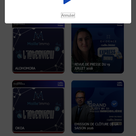
OPPORTUNITÉS… ET SI LE BON
PLAN SE TROUVAIT LÀ OÙ ON
EMISSION SPÉCIALE SIBCA
NE REGARDE PAS ASSEZ ?
2026
Annuler
REVUE DE PRESSE DU 19
ALOHOMORA
JUILLET 2026
EMISSION DE CLÔTURE DE LA
OKOA
SAISON 2026