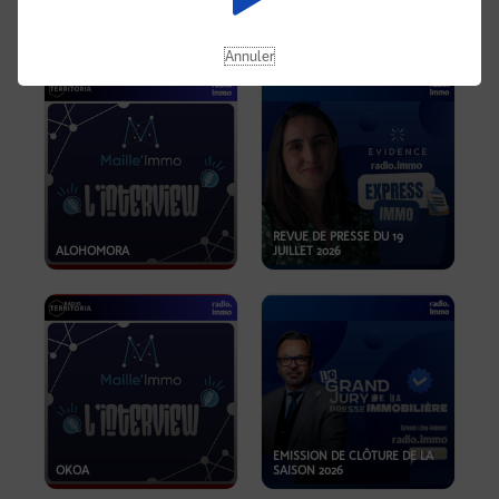
OPPORTUNITÉS… ET SI LE BON
PLAN SE TROUVAIT LÀ OÙ ON
EMISSION SPÉCIALE SIBCA
NE REGARDE PAS ASSEZ ?
2026
Annuler
REVUE DE PRESSE DU 19
ALOHOMORA
JUILLET 2026
EMISSION DE CLÔTURE DE LA
OKOA
SAISON 2026