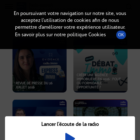
Radio-immo.fr
Premiere webradio d'information immobiliere
En poursuivant votre navigation sur notre site, vous
acceptez l’utilisation de cookies afin de nous
PODCASTS
permettre d’améliorer votre expérience utilisateur.
En savoir plus sur notre politique Cookies
OK
CRÉER UNE AGENCE
IMMOBILIÈRE EN 2026 : FOLIE
REVUE DE PRESSE DU 26
OU FORMIDABLE
JUILLET 2026
OPPORTUNITÉ ?
Lancer l'écoute de la radio
CRISE IMMOBILIÈRE, PRIX EN
BAISSE, NOUVELLES