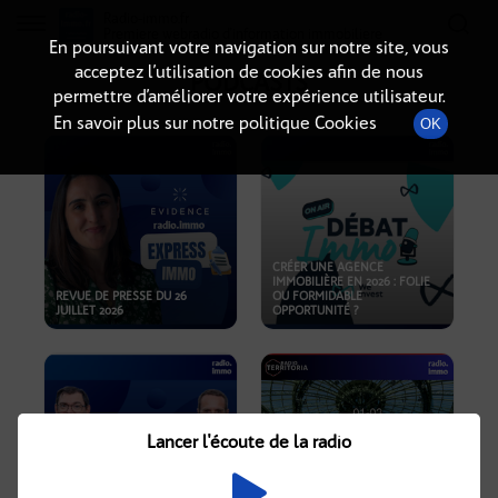
Radio-immo.fr
Premiere webradio d'information immobiliere
En poursuivant votre navigation sur notre site, vous
acceptez l’utilisation de cookies afin de nous
PODCASTS
permettre d’améliorer votre expérience utilisateur.
En savoir plus sur notre politique Cookies
OK
CRÉER UNE AGENCE
IMMOBILIÈRE EN 2026 : FOLIE
REVUE DE PRESSE DU 26
OU FORMIDABLE
JUILLET 2026
OPPORTUNITÉ ?
Lancer l'écoute de la radio
CRISE IMMOBILIÈRE, PRIX EN
BAISSE, NOUVELLES