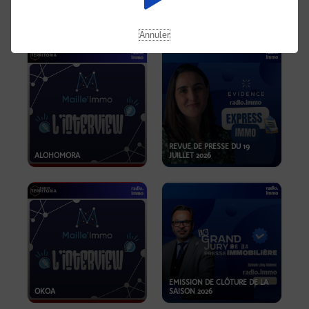
OPPORTUNITÉS… ET SI LE BON
PLAN SE TROUVAIT LÀ OÙ ON
EMISSION SPÉCIALE SIBCA
NE REGARDE PAS ASSEZ ?
2026
Annuler
REVUE DE PRESSE DU 19
ALOHOMORA
JUILLET 2026
EMISSION DE CLÔTURE DE LA
OKOA
SAISON 2026