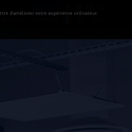
Newsletter
ttre d’améliorer votre expérience utilisateur.
 de l'immo
Evénements
Login