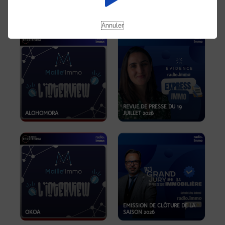
OPPORTUNITÉS… ET SI LE BON
PLAN SE TROUVAIT LÀ OÙ ON
EMISSION SPÉCIALE SIBCA
NE REGARDE PAS ASSEZ ?
2026
Annuler
REVUE DE PRESSE DU 19
ALOHOMORA
JUILLET 2026
EMISSION DE CLÔTURE DE LA
OKOA
SAISON 2026