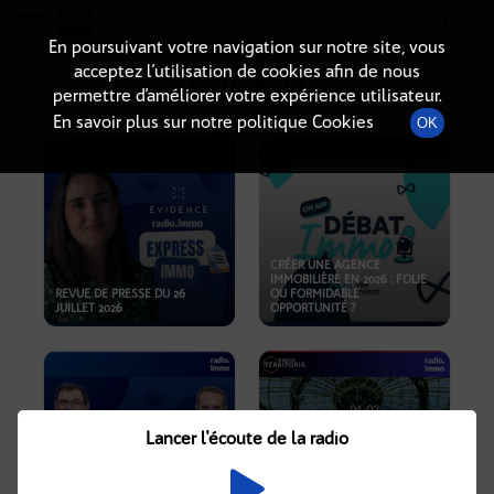
Radio-immo.fr
Premiere webradio d'information immobiliere
En poursuivant votre navigation sur notre site, vous
acceptez l’utilisation de cookies afin de nous
PODCASTS
permettre d’améliorer votre expérience utilisateur.
En savoir plus sur notre politique Cookies
OK
CRÉER UNE AGENCE
IMMOBILIÈRE EN 2026 : FOLIE
REVUE DE PRESSE DU 26
OU FORMIDABLE
JUILLET 2026
OPPORTUNITÉ ?
Lancer l'écoute de la radio
CRISE IMMOBILIÈRE, PRIX EN
BAISSE, NOUVELLES