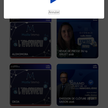
OPPORTUNITÉS… ET SI LE BON
PLAN SE TROUVAIT LÀ OÙ ON
EMISSION SPÉCIALE SIBCA
NE REGARDE PAS ASSEZ ?
2026
Annuler
REVUE DE PRESSE DU 19
ALOHOMORA
JUILLET 2026
EMISSION DE CLÔTURE DE LA
OKOA
SAISON 2026