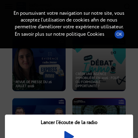
Radio-immo.fr
Premiere webradio d'information immobiliere
En poursuivant votre navigation sur notre site, vous
acceptez l’utilisation de cookies afin de nous
PODCASTS
permettre d’améliorer votre expérience utilisateur.
En savoir plus sur notre politique Cookies
OK
CRÉER UNE AGENCE
IMMOBILIÈRE EN 2026 : FOLIE
REVUE DE PRESSE DU 26
OU FORMIDABLE
JUILLET 2026
OPPORTUNITÉ ?
Lancer l'écoute de la radio
CRISE IMMOBILIÈRE, PRIX EN
BAISSE, NOUVELLES