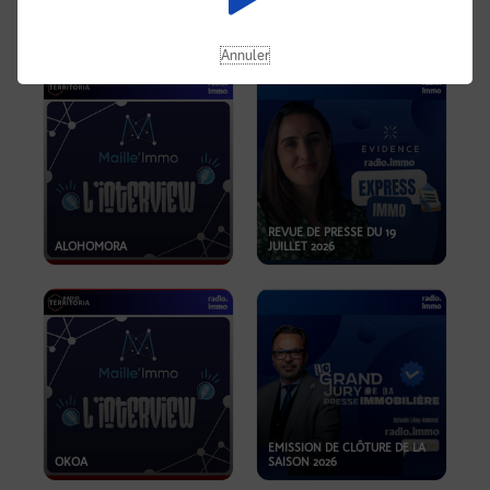
OPPORTUNITÉS… ET SI LE BON
PLAN SE TROUVAIT LÀ OÙ ON
EMISSION SPÉCIALE SIBCA
NE REGARDE PAS ASSEZ ?
2026
Annuler
REVUE DE PRESSE DU 19
ALOHOMORA
JUILLET 2026
EMISSION DE CLÔTURE DE LA
OKOA
SAISON 2026