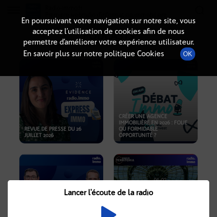
Radio-immo.fr
Premiere webradio d'information immobiliere
En poursuivant votre navigation sur notre site, vous
acceptez l’utilisation de cookies afin de nous
PODCASTS
permettre d’améliorer votre expérience utilisateur.
En savoir plus sur notre politique Cookies
OK
CRÉER UNE AGENCE
IMMOBILIÈRE EN 2026 : FOLIE
REVUE DE PRESSE DU 26
OU FORMIDABLE
JUILLET 2026
OPPORTUNITÉ ?
Lancer l'écoute de la radio
CRISE IMMOBILIÈRE, PRIX EN
BAISSE, NOUVELLES