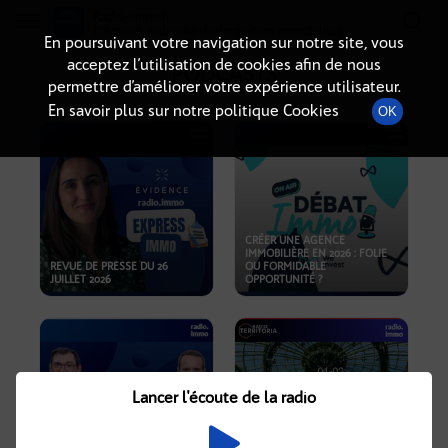
Radio-immo.fr
Premiere webradio d'information immobiliere
En poursuivant votre navigation sur notre site, vous
acceptez l’utilisation de cookies afin de nous
PODCASTS
permettre d’améliorer votre expérience utilisateur.
En savoir plus sur notre politique Cookies
OK
CRÉER UNE AGENCE
IMMOBILIÈRE EN 2026 : FOLIE
REVUE DE PRESSE DU 26
OU FORMIDABLE
JUILLET 2026
OPPORTUNITÉ ?
Lancer l'écoute de la radio
CRISE IMMOBILIÈRE, PRIX EN
BAISSE, NOUVELLES