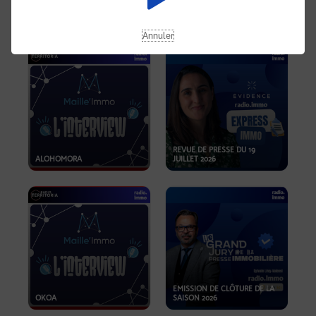
OPPORTUNITÉS… ET SI LE BON
PLAN SE TROUVAIT LÀ OÙ ON
EMISSION SPÉCIALE SIBCA
NE REGARDE PAS ASSEZ ?
2026
Annuler
REVUE DE PRESSE DU 19
ALOHOMORA
JUILLET 2026
EMISSION DE CLÔTURE DE LA
OKOA
SAISON 2026