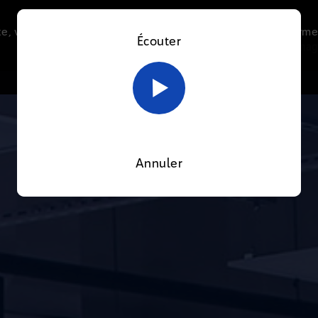
e, vous acceptez l’utilisation de cookies afin de nous perme
Écouter
Le direct
Thématiques
La radio
Le mag
En savoir plus sur notre politique Cookies
OK
Annuler