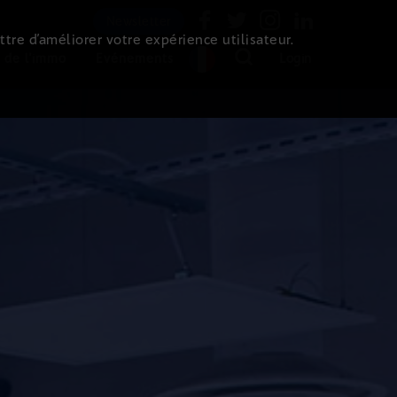
Newsletter
ttre d’améliorer votre expérience utilisateur.
 de l'immo
Evénements
Login