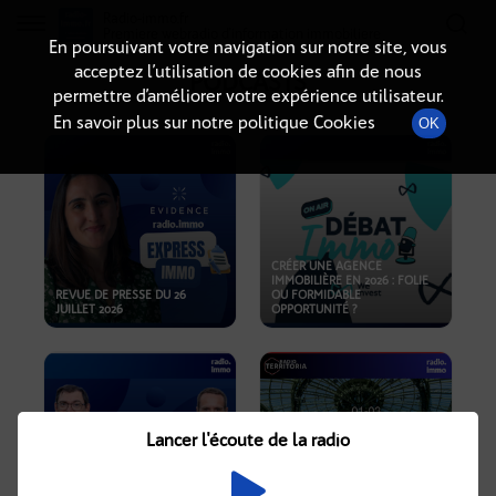
Radio-immo.fr
Premiere webradio d'information immobiliere
En poursuivant votre navigation sur notre site, vous
acceptez l’utilisation de cookies afin de nous
PODCASTS
permettre d’améliorer votre expérience utilisateur.
En savoir plus sur notre politique Cookies
OK
CRÉER UNE AGENCE
IMMOBILIÈRE EN 2026 : FOLIE
REVUE DE PRESSE DU 26
OU FORMIDABLE
JUILLET 2026
OPPORTUNITÉ ?
Lancer l'écoute de la radio
CRISE IMMOBILIÈRE, PRIX EN
BAISSE, NOUVELLES