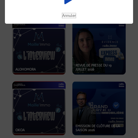
OPPORTUNITÉS… ET SI LE BON
PLAN SE TROUVAIT LÀ OÙ ON
EMISSION SPÉCIALE SIBCA
NE REGARDE PAS ASSEZ ?
2026
Annuler
REVUE DE PRESSE DU 19
ALOHOMORA
JUILLET 2026
EMISSION DE CLÔTURE DE LA
OKOA
SAISON 2026