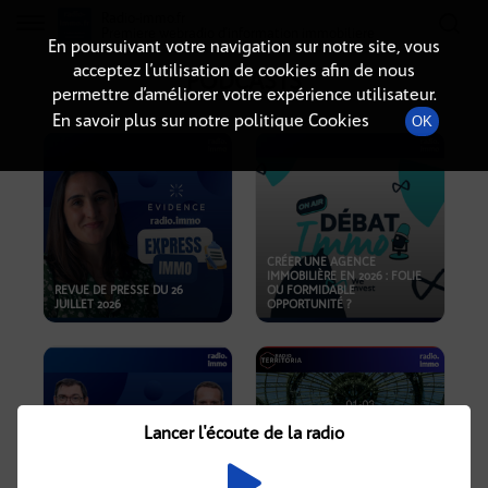
Radio-immo.fr
Premiere webradio d'information immobiliere
En poursuivant votre navigation sur notre site, vous
acceptez l’utilisation de cookies afin de nous
PODCASTS
permettre d’améliorer votre expérience utilisateur.
En savoir plus sur notre politique Cookies
OK
CRÉER UNE AGENCE
IMMOBILIÈRE EN 2026 : FOLIE
REVUE DE PRESSE DU 26
OU FORMIDABLE
JUILLET 2026
OPPORTUNITÉ ?
Lancer l'écoute de la radio
CRISE IMMOBILIÈRE, PRIX EN
BAISSE, NOUVELLES