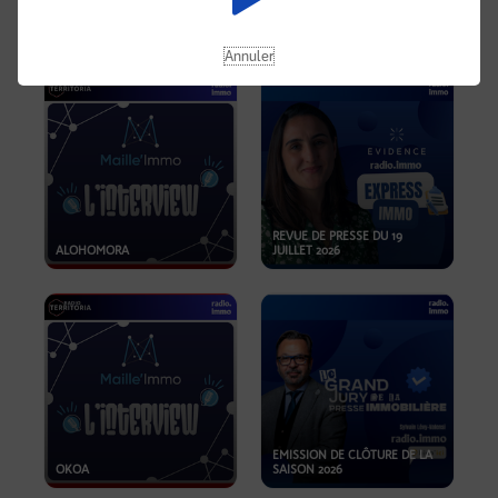
OPPORTUNITÉS… ET SI LE BON
PLAN SE TROUVAIT LÀ OÙ ON
EMISSION SPÉCIALE SIBCA
NE REGARDE PAS ASSEZ ?
2026
Annuler
REVUE DE PRESSE DU 19
ALOHOMORA
JUILLET 2026
EMISSION DE CLÔTURE DE LA
OKOA
SAISON 2026