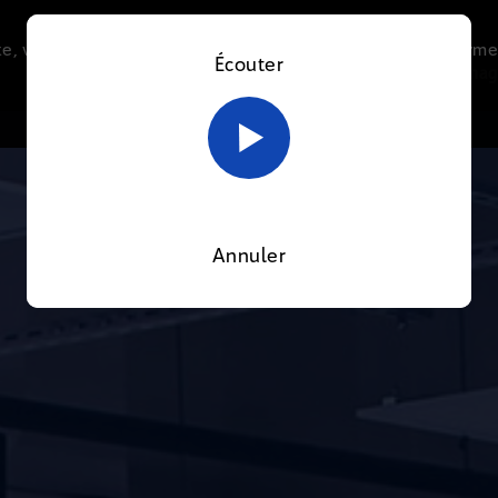
e, vous acceptez l’utilisation de cookies afin de nous perme
Écouter
Le direct
Thématiques
La radio
Le mag
En savoir plus sur notre politique Cookies
OK
Annuler