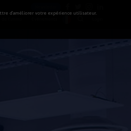
Newsletter
ttre d’améliorer votre expérience utilisateur.
 de l'immo
Evénements
Login