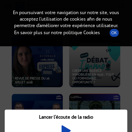
Radio-immo.fr
Premiere webradio d'information immobiliere
En poursuivant votre navigation sur notre site, vous
acceptez l’utilisation de cookies afin de nous
PODCASTS
permettre d’améliorer votre expérience utilisateur.
En savoir plus sur notre politique Cookies
OK
CRÉER UNE AGENCE
IMMOBILIÈRE EN 2026 : FOLIE
REVUE DE PRESSE DU 26
OU FORMIDABLE
JUILLET 2026
OPPORTUNITÉ ?
Lancer l'écoute de la radio
CRISE IMMOBILIÈRE, PRIX EN
BAISSE, NOUVELLES