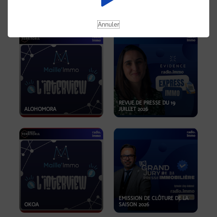
OPPORTUNITÉS… ET SI LE BON
PLAN SE TROUVAIT LÀ OÙ ON
EMISSION SPÉCIALE SIBCA
NE REGARDE PAS ASSEZ ?
2026
Annuler
REVUE DE PRESSE DU 19
ALOHOMORA
JUILLET 2026
EMISSION DE CLÔTURE DE LA
OKOA
SAISON 2026